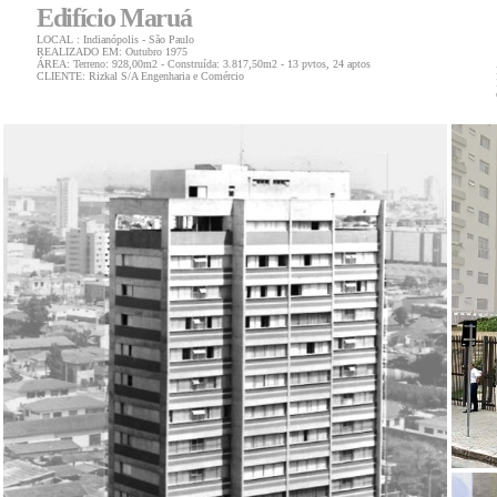
Edifício Maruá
LOCAL : Indianópolis
- São Paulo
REALIZADO EM: Outubro 1975
ÁREA:
Terreno: 928,00m2 - Construída: 3.817,50m2 - 13 pvtos, 24 aptos
CLIENTE: Rizkal S/A Engenharia e Comércio