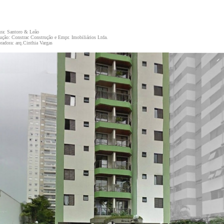
ura: Santoro & Leão
ução: Constrac Construção e Empr. Imobiliários Ltda.
oradora: arq.Cinthia Vargas