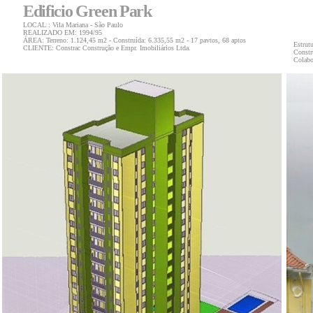
Edificio Green Park
LOCAL :
Vila Mariana - São Paulo
REALIZADO EM: 1994/95
ÁREA:
Terreno: 1.124,45 m2 - Construída: 6.335,55 m2 - 17 pavtos, 68 aptos
Estrut
CLIENTE: Constrac Construção e Empr. Imobiliários Ltda.
Constr
Co
lab