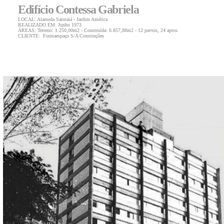
Edifício Contessa Gabriela
LOCAL: Alameda Sarutaiá - Jardim América
REALIZADO EM: Junho 1973
ÁREAS: Terreno: 1.250,00m2 - Construída: 6.857,88m2 - 12 pavtos, 24 aptos
CLIENTE: Formaespaço S/A Construções